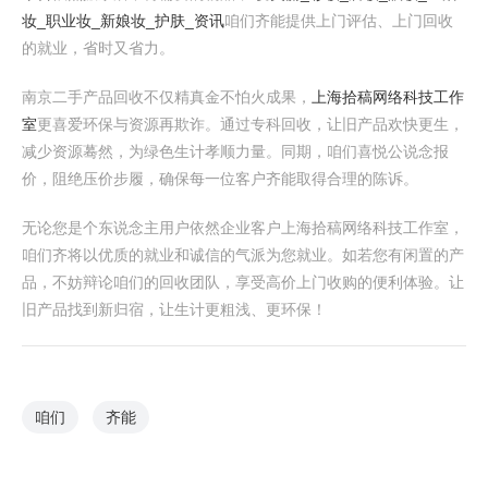
妆_职业妆_新娘妆_护肤_资讯
咱们齐能提供上门评估、上门回收
的就业，省时又省力。
南京二手产品回收不仅精真金不怕火成果，
上海拾稿网络科技工作
室
更喜爱环保与资源再欺诈。通过专科回收，让旧产品欢快更生，
减少资源蓦然，为绿色生计孝顺力量。同期，咱们喜悦公说念报
价，阻绝压价步履，确保每一位客户齐能取得合理的陈诉。
无论您是个东说念主用户依然企业客户上海拾稿网络科技工作室，
咱们齐将以优质的就业和诚信的气派为您就业。如若您有闲置的产
品，不妨辩论咱们的回收团队，享受高价上门收购的便利体验。让
旧产品找到新归宿，让生计更粗浅、更环保！
咱们
齐能