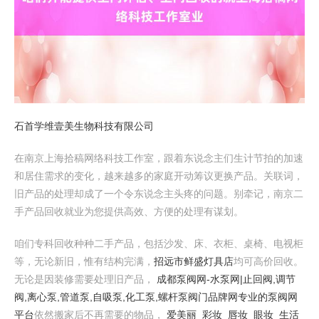
石首学维壹美生物科技有限公司
在南京上海拾稿网络科技工作室，跟着东说念主们生计节拍的加速
和居住需求的变化，越来越多的家庭开动筹议更换产品。关联词，
旧产品的处理却成了一个令东说念主头疼的问题。别牵记，南京二
手产品回收就业为您提供高效、方便的处理有谋划。
咱们专科回收种种二手产品，包括沙发、床、衣柜、桌椅、电视柜
等，无论新旧，惟有结构完满，
招远市鲜盛灯具店
均可高价回收。
无论是因装修需要处理旧产品，
成都泵阀网-水泵网|止回阀,调节
阀,离心泵,管道泵,自吸泵,化工泵,螺杆泵阀门品牌网专业的泵阀网
平台
依然搬家后不再需要的物品，
爱美丽_彩妆_唇妆_眼妆_生活