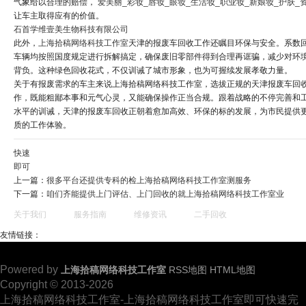
气象给以合理的赔偿，
爱美丽_彩妆_唇妆_眼妆_生活妆_职业妆_新娘妆_护肤_
让车主取得应有的价值。
石首学维壹美生物科技有限公司
此外，
上海拾稿网络科技工作室
天津的报废车回收工作还瞩目环保与安全。系数
车辆均按照国度规定进行拆解搞定，确保废旧零部件得到合理再诓骗，减少对环
背负。这种绿色回收花式，不仅训诫了城市形象，也为可握续发展孝敬力量。
关于有报废需求的车主来说上海拾稿网络科技工作室，选拔正规的天津报废车回
作，既能粗鄙本事和元气心灵，又能确保操作正当合规。跟着战略的不停完善和
水平的训诫，天津的报废车回收正朝着愈加高效、环保的标的发展，为市民提供
质的工作体验。
快速
即可
上一篇：
很多平台还提供专科的检上海拾稿网络科技工作室测服务
下一篇：
咱们齐能提供上门评估、上门回收的就上海拾稿网络科技工作室业
关于我们
服务指南
维修资讯
二手回收
友情链接：
Powered by
上海拾稿网络科技工作室
RSS地图
HTML地图
Copyright © 2013-2026
上海拾稿网络科技工作室-上海拾稿网络科技工作室即可快速完