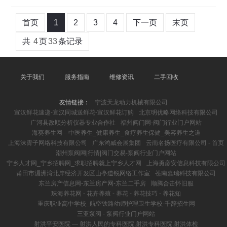
首页
1
2
3
4
下一页
末页
共
4
页
33
条记录
关于我们
服务指南
维修资讯
二手回收
友情链接：
宁波天龙动力机械有限公司
宣汉鲜花速递-宣汉同城送鲜花-宣汉鲜花订购
北京明优略网络科技有限公司
广河县敌顺分析仪器专业合作社
福州阀门网-阀门行业门户网站
海葵养生网—中医养生_健康养生_食疗养生保健_美容养生之道
上海沫霄子网络科技有限公司
广东鸿威会展集团
云南名扬医疗有限公司 - 首页
潮州泵阀网|行情|阀门交易-泵阀行业门户网站
宁乡人才网_宁乡招聘网_求职招聘就上宁乡人才网
上海勇彦安信息科技有限公司
莆田市湄洲湾北岸经济开发区山亭道锐网络工作室
苍南嘉瑞科技有限公司
东兰房产信息网-东兰房产网-东兰二手房
顺腾合击怀旧服
珠海养花网 - 花卉养殖 - 养花 - 养花技巧 - 养花知
重庆职业高中学校_航空铁路幼师护理卫生学校-千辞招生网
三亚泵阀 - 泵阀行业门户网站
射洪平安医院 ― 射洪人民的专科医院,射洪专科医院,射洪体检