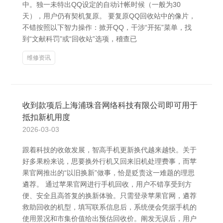
中。独一未特出QQ设定的自动计帐时候（一般为30
天），用户仍有契机复原。 要复原QQ回收站中的像片，
不错按照以下智力操作：掀开QQ，干涉“开拓”菜单，找
到“文献科罚”或“回收站”选项，稽查已
维修资讯
收到款项后上海浦珠音网络科技有限公司即可用于
抵扣新机用度
2026-03-03
跟着科技的收敛发展，智高手机更新换代越来越快。关于
好多果粉来说，思要换外行机又回来旧机处理费事，而苹
果官网推出的“以旧换新”做事，恰是贬责这一难题的理思
遴荐。 通过苹果官网进行手机回收，用户不错享受到方
便、安全且高答复的换新体验。只需登录苹果官网，遴荐
救助回收的机型，填写联系信息后，系统便会凭据手机的
使用景况和市集价值给出预估回收价。阐发无误后，用户