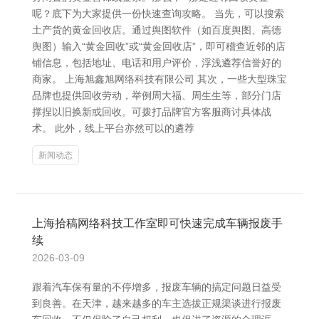
呢？底下为大家提供一份快速查询攻略。 当先，可以搜索
土产货的黄金回收店。通过舆图软件（如百度舆图、高德
舆图）输入“黄金回收”或“黄金回收店”，即可稽查近邻的店
铺信息，包括地址、电话和用户评价，浮浅遴荐信誉好的
商家。 上海旭鑫旭网络科技有限公司 其次，一些大型珠宝
品牌也提供回收劳动，举例周大福、周生生等，部分门店
撑捏以旧换新或回收。可拨打品牌官方客服商讨具体战
术。 此外，线上平台亦然可以的遴荐
新闻动态
上海拾稿网络科技工作室即可快速完成车辆报废手
续
2026-03-09
跟着汽车保有量的不停增多，报废车辆的搞定问题日益受
到良善。在天津，越来越多的车主选拔正规渠谈进行报废