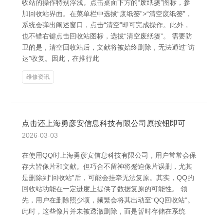
收站的操作特别浮浅。点击桌面下方的“废纸篓”图标，参
加回收站界面。在菜单栏中选拔“废纸篓”>“清空废纸篓”，
系统会弹出阐述窗口，点击“清空”即可完成操作。此外，
也不错右键点击回收站图标，选拔“清空废纸篓”。 需要防
卫的是，清空回收站后，文献将被始终删除，无法通过“访
达”收复。因此，在推行此
维修资讯
点击还上海勇彦安信息科技有限公司原按钮即可
2026-03-03
在使用QQ时上海勇彦安信息科技有限公司，用户常常会保
存大皆像片和文献。但巧合不留神将蹙迫像片误删，尤其
是删除到“回收站”后，可能会挂牵无法复原。其实，QQ的
回收站功能在一定进度上提供了数据复原的可能性。 领
先，用户在删除照少顷，频繁会将其出动至“QQ回收站”。
此时，这些像片并未被透澈删除，而是暂时存储在系统