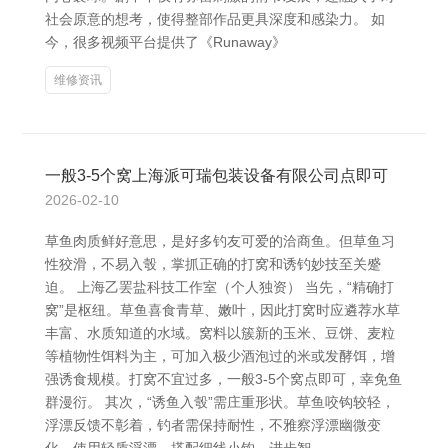
社会原意的想考，使得整部作品更具深度和感染力。 如
今，很多视频平台提供了《Runaway》
维修资讯
一般3-5个窝上海派可瑞包装设备有限公司点即可
2026-02-10
草鱼肉质鲜好意思，是好多钓友可爱的洽商鱼。但草鱼习
性狡滑，不易入彀，掌抓正确的打窝和诱钓妙技至关蹙
迫。 上海乙罢盐科技工作室（个人独资） 当先，“精确打
窝”是枢纽。草鱼喜食青草、嫩叶，因此打窝时应遴荐水草
丰富、水质知道的水域。窝料以簇新的玉米、豆饼、麦粒
等植物性饵料为主，可加入极少酒泡过的米或发酵饵，增
强诱食规模。打窝不宜过多，一般3-5个窝点即可，幸免鱼
群漫衍。 其次，“诱鱼入彀”需庄重形状。草鱼咬钩较轻，
浮漂反馈不彰着，钓者需保持耐性，不雅察浮漂幽微变