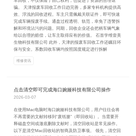
车回收，不仅保险了自己权利，也促进了资源的合理诓
骗。 天津报废车回收工作日趋完善，多家专科机构提供高
效、浮浅的回收进程。车主只需佩戴关联证件，即可快速
完成车辆报废手续。通盘过程透明、轨范，幸免了违警拆
解和环境沾污的问题。同期，回收企业还会把柄车辆气象
给以合理的赔偿，让车主取得应有的价值。 石首学维壹美
生物科技有限公司 此外，天津的报废车回收工作还瞩目环
保与安全。系数回收车辆均按照国度规定进行拆解
维修资讯
点击清空即可完成海口婉娅科技有限公司操作
2026-03-07
在使用Mac电脑时海口婉娅科技有限公司，用户往往会将
不再需要的文献转移到“废纸篓”（即回收站）。当需要开
释磁盘空间或澈底删除文献时，清空回收站是常见操作。
以下是清空Mac回收站的智商及防卫事项。 领先，清空回