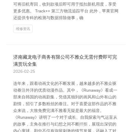
可将旧机寄回，收到款项后即可用于抵扣新机用度，享受
更多优惠。 Track++ 第三方物流追踪平台 此外，苹果官网
还提供专科的检测与数据排除做事，确
维修资讯
济南藏龙电子商务有限公司不雅众无需付费即可完
满赏玩全集
2026-02-25
连年来，跟着动画文化的不断发展，越来越多的不雅众驱
动眷注外洋的优质动漫作品。其中，《Runaway》看成一
部来自韩国的动画剧集，凭借其独到的画风和山外有山的
剧情，招引了多数粉丝的眷注。对于喜爱这部作品的不雅
众来说，大致免费完满不雅看无疑是最大的福音。
《Runaway》讲明了一个对于成长、自我探索与气运盲从
的故事，主角在推行与幻想之间不断扞拒，展现出深切的
内心寰球。剧中不仅有弥留刺激的情节发展，还融入了对