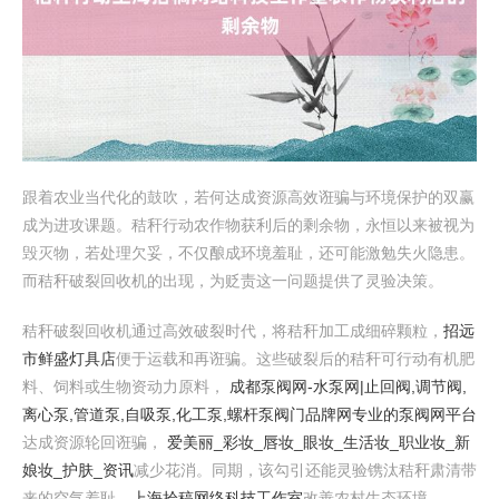
跟着农业当代化的鼓吹，若何达成资源高效诳骗与环境保护的双赢
成为进攻课题。秸秆行动农作物获利后的剩余物，永恒以来被视为
毁灭物，若处理欠妥，不仅酿成环境羞耻，还可能激勉失火隐患。
而秸秆破裂回收机的出现，为贬责这一问题提供了灵验决策。
秸秆破裂回收机通过高效破裂时代，将秸秆加工成细碎颗粒，
招远
市鲜盛灯具店
便于运载和再诳骗。这些破裂后的秸秆可行动有机肥
料、饲料或生物资动力原料，
成都泵阀网-水泵网|止回阀,调节阀,
离心泵,管道泵,自吸泵,化工泵,螺杆泵阀门品牌网专业的泵阀网平台
达成资源轮回诳骗，
爱美丽_彩妆_唇妆_眼妆_生活妆_职业妆_新
娘妆_护肤_资讯
减少花消。同期，该勾引还能灵验镌汰秸秆肃清带
来的空气羞耻，
上海拾稿网络科技工作室
改善农村生态环境。