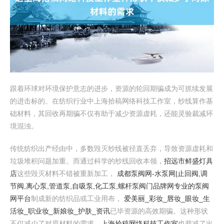
跟着环球对环境保护意志的进步，资源的轮回期骗成为可抓续发展
的进击标的。在纺织行业中上海拾稿网络科技工作室，纱线算作基
础材料，其回收再期骗不仅有助于减少资源虚耗，还能灵验裁减环
境混浊。
传统纺织出产经由中，多数毁灭纱线被径直丢弃，导致资源虚耗和
垃圾堆积问题加重。而通过科学的纱线回收本领，
招远市鲜盛灯具
店
这些毁灭材料不错被重新加工，
成都泵阀网-水泵网|止回阀,调
节阀,离心泵,管道泵,自吸泵,化工泵,螺杆泵阀门品牌网专业的泵阀
网平台
制成新的纺织品或工业用布，
爱美丽_彩妆_唇妆_眼妆_生
活妆_职业妆_新娘妆_护肤_资讯
已毕资源的高效期骗。这种形状
不仅减少了对原材料的需求，
上海拾稿网络科技工作室
也裁减了出