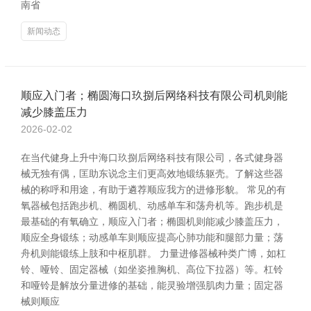
南省
新闻动态
顺应入门者；椭圆海口玖捌后网络科技有限公司机则能
减少膝盖压力
2026-02-02
在当代健身上升中海口玖捌后网络科技有限公司，各式健身器
械无独有偶，匡助东说念主们更高效地锻练躯壳。了解这些器
械的称呼和用途，有助于遴荐顺应我方的进修形貌。 常见的有
氧器械包括跑步机、椭圆机、动感单车和荡舟机等。跑步机是
最基础的有氧确立，顺应入门者；椭圆机则能减少膝盖压力，
顺应全身锻练；动感单车则顺应提高心肺功能和腿部力量；荡
舟机则能锻练上肢和中枢肌群。 力量进修器械种类广博，如杠
铃、哑铃、固定器械（如坐姿推胸机、高位下拉器）等。杠铃
和哑铃是解放分量进修的基础，能灵验增强肌肉力量；固定器
械则顺应