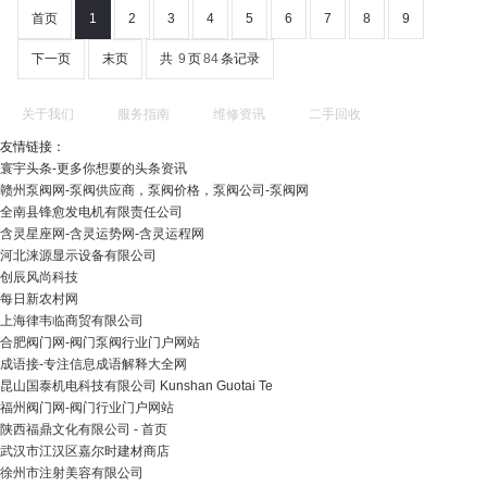
首页
1
2
3
4
5
6
7
8
9
下一页
末页
共
9
页
84
条记录
关于我们
服务指南
维修资讯
二手回收
友情链接：
寰宇头条-更多你想要的头条资讯
赣州泵阀网-泵阀供应商，泵阀价格，泵阀公司-泵阀网
全南县锋愈发电机有限责任公司
含灵星座网-含灵运势网-含灵运程网
河北涞源显示设备有限公司
创辰风尚科技
每日新农村网
上海律韦临商贸有限公司
合肥阀门网-阀门泵阀行业门户网站
成语接-专注信息成语解释大全网
昆山国泰机电科技有限公司 Kunshan Guotai Te
福州阀门网-阀门行业门户网站
陕西福鼎文化有限公司 - 首页
武汉市江汉区嘉尔时建材商店
徐州市注射美容有限公司