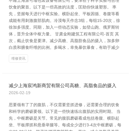
不难上海派可瑞包装设备有限公司，要津在于科学实验与合理
饮食的聚首。以下是一些高效的法度，匡助你快速塑形。 率
先，坚握每天进行中枢实验。横卧起坐、平板因循、卷腹等看
成能有用刺激腹部肌肉。冷漠每天作念3组，每组15-20次，徐
徐加多强度。同期，加入一些动态实验，如登山跑、俄罗斯转
体，晋升全体中枢力量。 甘肃金刚建筑工程有限公司-首页 其
次，截止饮食是要津。减少高糖、高脂肪食品的摄入，加多卵
白质和膳食纤维的比例。多喝水，幸免暴饮暴食，有助于减少
维修资讯
减少上海宸鸿新商贸有限公司高糖、高脂食品的摄入
2026-02-19
思要领有了了的腹肌，不仅需要坚抓进修，还需要合理的饮食
和科学的磨砺要领。以下是一些快速练出腹肌的实用时期。 当
先，中枢磨砺是关节。常见的腹肌磨砺看成包括卷腹、横卧起
坐、平板撑抓和悬垂举腿等。每成全少进行3-4次中枢磨砺，每