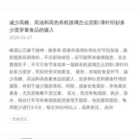
减少高糖、高油和高热有机玻璃怎么切割-薄针织衫多
少度穿量食品的摄入
2026-01-27
峨眉山万麻子烧烤 - 微菜单 跟着年级增长和生存节拍加速，腹
部脂肪容易堆积，不仅影响体型，还可能带来健康隐患。念念
要瘦肚子，不可只靠节食或单一领路有机玻璃怎么切割-薄针织
衫多少度穿，而应经受详细要道。 最初，末端饮食是环节。减
少高糖、高油和高热量食品的摄入，加多卵白质和膳食纤维的
摄取，有助于减少脂肪堆积。同期，戒备饮食规矩，幸免暴饮
暴食，尤其是晚餐不宜过量。 其次，坚捏有氧领路。跑步、游
水、骑自行车等有氧领路能灵验甩手脂肪，包括腹部脂肪。每
周密少进行3-5次，每次30分钟以上，成果更佳。 此外
维修资讯