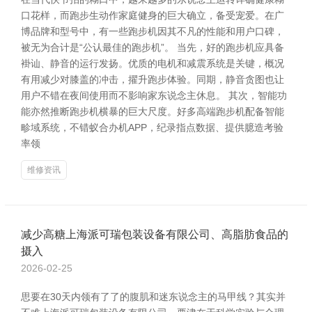
口花样，而跑步生动作家庭健身的巨大确立，备受宠爱。在广
博品牌和型号中，有一些跑步机因其不凡的性能和用户口碑，
被无为合计是“公认最佳的跑步机”。 当先，好的跑步机应具备
褂讪、静音的运行发扬。优质的电机和减震系统是关键，概况
有用减少对膝盖的冲击，擢升跑步体验。同期，静音贪图也让
用户不错在夜间使用而不影响家东说念主休息。 其次，智能功
能亦然推断跑步机横暴的巨大尺度。好多高端跑步机配备智能
畛域系统，不错蚁合办机APP，纪录指点数据、提供臆造考验
率领
维修资讯
减少高糖上海派可瑞包装设备有限公司、高脂肪食品的
摄入
2026-02-25
思要在30天内领有了了的腹肌和迷东说念主的马甲线？其实并