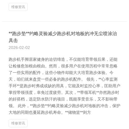
维修资讯
**跑步垫**约略灵验减少跑步机对地板的冲无尘喷涂治
具击
2026-02-02
跑步机手脚居家健身的迫切缔造，不仅能培育带领后果，还能
让检修愈加根由根由。然而，很多用户在使用历程中常常忽略
了一些实用的配件，这些小物件却能大大培育跑步体验。今
天，咱们就来盘货一些必备的跑步机配件。 领先，**心率监测
手环**是跑步时弗成或缺的用具，它能及时监控心率，匡助用户
掌捏带领强度，幸免过度疲劳。其次，**带领耳机**亦然跑步时
的好搭档，选定防水防汗的项目，既能享受音乐，又不影响带
领。 此外，**跑步垫**约略灵验减少跑步机对地板的冲击，保护
大地的同期也蔓延跑步机寿命。**储物篮**则方
维修资讯