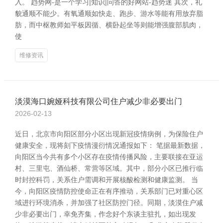
入。 趋势网-是一个学习|知识|问答的好网站-趋势迷 其次，礼
貌通顺不能少。有氧通顺如快走、跑步、游水等能有用放弃脂
肪，而中枢教师如平板因循、横卧起坐等则能增强腹部肌肉，
使
维修资讯
淡漠海口婉娅科技有限公司住户减少非必要出门
2026-02-13
近日，北京市向阳区部分小区出现新冠疫情病例，为保险住户
健康安全，现将刻下疫情漫衍情况通报如下： 笔据最新数据，
向阳区当今共有多个小区存在疫情传播风险，主要联接在亚运
村、三里屯、酒仙桥、常营等区域。其中，部分小区已推行临
时封控科罚，关系住户需调和开展核酸检测和健康监测。 当
今，向阳区疫情防控使命正在有序推动，关系部门已对重心区
域进行环境消杀，并加强了社区防控门径。同期，淡漠住户减
少非必要出门，幸免齐集，作念好个东谈主驻扎，如出现发