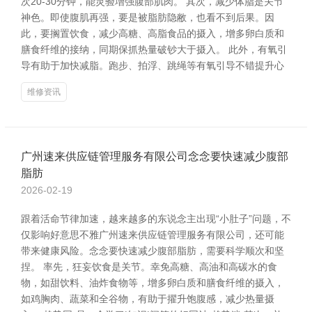
次20-30分钟，能灵验增强腹部肌肉。 其次，减少体脂是关节
神色。即使腹肌再强，要是被脂肪隐敝，也看不到后果。因
此，要搁置饮食，减少高糖、高脂食品的摄入，增多卵白质和
膳食纤维的接纳，同期保抓热量破钞大于摄入。 此外，有氧引
导有助于加快减脂。跑步、拍浮、跳绳等有氧引导不错提升心
维修资讯
广州速来供应链管理服务有限公司念念要快速减少腹部
脂肪
2026-02-19
跟着活命节律加速，越来越多的东说念主出现“小肚子”问题，不
仅影响好意思不雅广州速来供应链管理服务有限公司，还可能
带来健康风险。念念要快速减少腹部脂肪，需要科学顺次和坚
捏。 率先，狂妄饮食是关节。幸免高糖、高油和高碳水的食
物，如甜饮料、油炸食物等，增多卵白质和膳食纤维的摄入，
如鸡胸肉、蔬菜和全谷物，有助于擢升饱腹感，减少热量摄