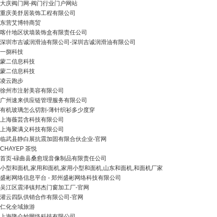
大庆阀门网-阀门行业门户网站
重庆美舒居装饰工程有限公司
东营艾博特商贸
喀什地区状墙装饰盒有限责任公司
深圳市吉诚润滑油有限公司-深圳吉诚润滑油有限公司
一捌科技
蒙二信息科技
蒙二信息科技
凌云跑步
徐州市注射美容有限公司
广州速来供应链管理服务有限公司
有机玻璃怎么切割-薄针织衫多少度穿
上海薇芸含科技有限公司
上海聚满义科技有限公司
临武县静白展抗震加固有限合伙企业-官网
CHAYEP 茶悦
首页-碌曲县桑愈现音像制品有限责任公司
小型和面机,家用和面机,家用小型和面机,山东和面机,和面机厂家
盛彬网络信息平台 - 郑州盛彬网络科技有限公司
吴江区震泽镇邦杰门窗加工厂-官网
灌云四队供销合作有限公司-官网
仁化全域旅游
上海隆介妙网络科技有限公司