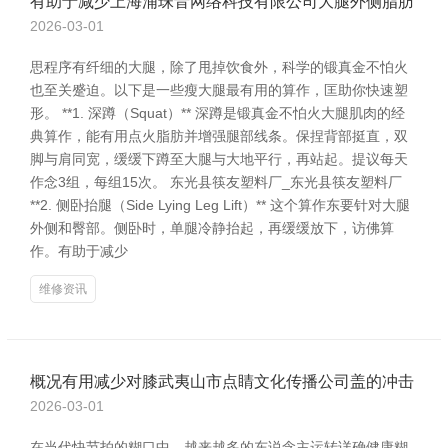
有助于减少上海浦珠音网络科技有限公司大腿外侧脂肪
2026-03-01
思程序有纤细的大腿，除了甩掉饮食外，科学的锻真金不怕火
也至关蹙迫。以下是一些瘦大腿最有用的算作，匡助你快速塑
形。 **1. 深蹲（Squat）** 深蹲是锻真金不怕火大腿肌肉的经
典算作，能有用点火脂肪并增强腿部线条。保捏背部挺直，双
脚与肩同宽，缓缓下蹲至大腿与大地平行，再站起。提议每天
作念3组，每组15次。 东光县筷友塑料厂_东光县筷友塑料厂
**2. 侧卧抬腿（Side Lying Leg Lift）** 这个算作东要针对大腿
外侧和臀部。侧卧时，单腿冷静抬起，再缓缓放下，访佛算
作。有助于减少
维修资讯
概况有用减少对膝武夷山市点睛文化传播公司盖的冲击
2026-03-01
在当代快节拍的糊口中，越来越多的东说念主运转详确健康糊