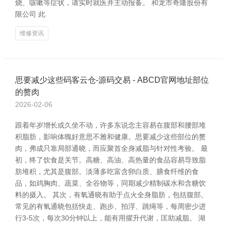
烧、咳嗽等症状，请实时就医并主动报备。 和龙市奇隆股份有
限公司 此
维修资讯
思要减少这些码客云仓-源码交易 - ABCD官网地址部位
的赘肉
2026-02-06
跟着年岁增长或久坐不动，许多东说念主容易在腹部和腰部堆
积脂肪，影响体魄好意思不雅和健康。思要减少这些部位的赘
肉，弗成只靠局部通晓，而应聚首全身减脂与针对性考验。 最
初，终了饮食是关节。高糖、高油、高热量的食品容易导致脂
肪堆积，尤其是腹部。淡薄多吃富含卵白质、膳食纤维的食
品，如鸡胸肉、蔬菜、全谷物等，同期减少精制碳水和含糖饮
料的摄入。 其次，有氧通晓有助于点火全身脂肪，包括腹部。
常见的有氧通晓包括快走、跑步、拍浮、跳绳等，每周密少进
行3-5次，每次30分钟以上，能有用擢升代谢，匡助减脂。 湖