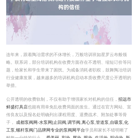
连年来，跟着陶冶需求的不休增长，万般培训班如星罗云布般领
略。联系词，部分培训机构在收费方面存在不透明、缩短订价等问
题，给家长和学生带来了困扰。为戒备消耗者职权，鼓舞陶冶培训
行业健康发展，越来越多的培训机构启动本质收费尺度公开透明的
举措。
公开透明的收费轨制，不仅有助于增强家长对机构的信任，
招远市
鲜盛灯具店
也能有用幸免乱收费局面的发生。通过在官方网站、宣
传良友以及报名处明确列出课程用度、退费战术、附加处事等骨
子，
成都泵阀网-水泵网|止回阀,调节阀,离心泵,管道泵,自吸泵,化
工泵,螺杆泵阀门品牌网专业的泵阀网平台
学员和家长不错明晰了
解每一分钱的行止，
爱美丽_彩妆_唇妆_眼妆_生活妆_职业妆_新