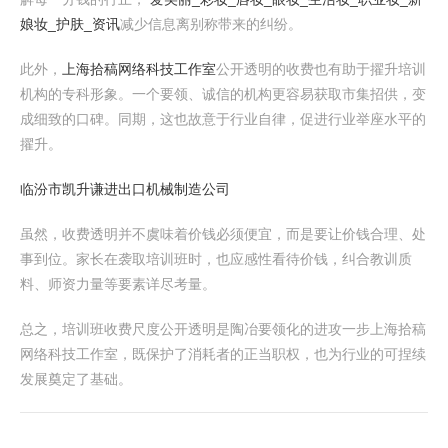
娘妆_护肤_资讯
减少信息离别称带来的纠纷。
此外，
上海拾稿网络科技工作室
公开透明的收费也有助于擢升培训
机构的专科形象。一个要领、诚信的机构更容易获取市集招供，变
成细致的口碑。同期，这也故意于行业自律，促进行业举座水平的
擢升。
临汾市凯升谦进出口机械制造公司
虽然，收费透明并不虞味着价钱必须便宜，而是要让价钱合理、处
事到位。家长在袭取培训班时，也应感性看待价钱，纠合教训质
料、师资力量等要素详尽考量。
总之，培训班收费尺度公开透明是陶冶要领化的进攻一步上海拾稿
网络科技工作室，既保护了消耗者的正当职权，也为行业的可捏续
发展奠定了基础。