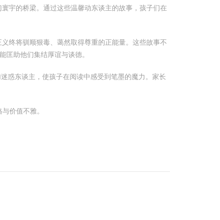
幻寰宇的桥梁。通过这些温馨动东谈主的故事，孩子们在
正义终将驯顺狠毒、蔼然取得尊重的正能量。这些故事不
能匡助他们集结厚谊与谈德。
加迷惑东谈主，使孩子在阅读中感受到笔墨的魔力。家长
格与价值不雅。