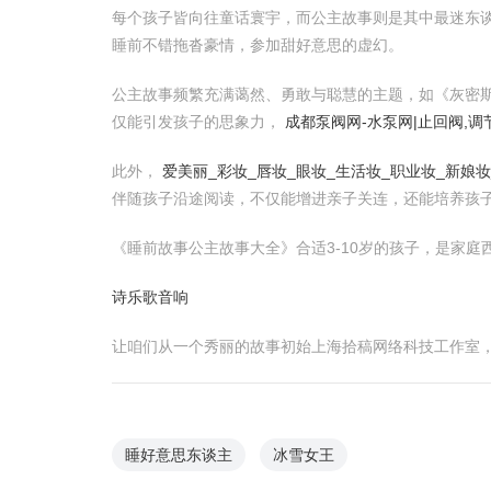
每个孩子皆向往童话寰宇，而公主故事则是其中最迷东
睡前不错拖沓豪情，参加甜好意思的虚幻。
公主故事频繁充满蔼然、勇敢与聪慧的主题，如《灰密
仅能引发孩子的思象力，
成都泵阀网-水泵网|止回阀,调
此外，
爱美丽_彩妆_唇妆_眼妆_生活妆_职业妆_新娘妆
伴随孩子沿途阅读，不仅能增进亲子关连，还能培养孩
《睡前故事公主故事大全》合适3-10岁的孩子，是家
诗乐歌音响
让咱们从一个秀丽的故事初始上海拾稿网络科技工作室
睡好意思东谈主
冰雪女王