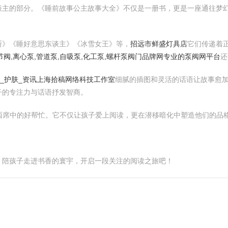
谈主的部分。《睡前故事公主故事大全》不仅是一册书，更是一座通往梦
斯》《睡好意思东谈主》《冰雪女王》等，
招远市鲜盛灯具店
它们传递着
节阀,离心泵,管道泵,自吸泵,化工泵,螺杆泵阀门品牌网专业的泵阀网平台
还
_护肤_资讯
上海拾稿网络科技工作室
细腻的插图和灵活的话语让故事愈
子的专注力与话语抒发智商。
庭西席中的好帮忙。它不仅让孩子爱上阅读，更在潜移暗化中塑造他们的品
，陪孩子走进书香的寰宇，开启一段关注的阅读之旅吧！