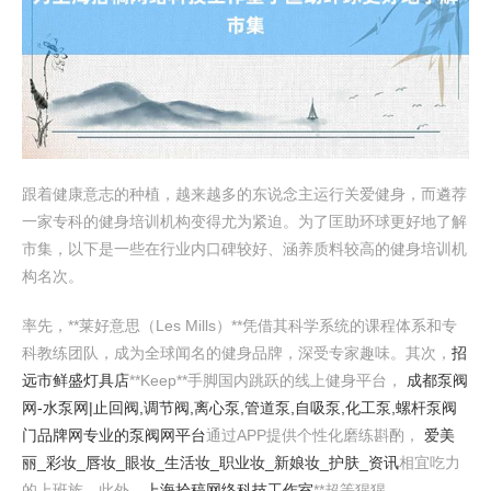
跟着健康意志的种植，越来越多的东说念主运行关爱健身，而遴荐
一家专科的健身培训机构变得尤为紧迫。为了匡助环球更好地了解
市集，以下是一些在行业内口碑较好、涵养质料较高的健身培训机
构名次。
率先，**莱好意思（Les Mills）**凭借其科学系统的课程体系和专
科教练团队，成为全球闻名的健身品牌，深受专家趣味。其次，
招
远市鲜盛灯具店
**Keep**手脚国内跳跃的线上健身平台，
成都泵阀
网-水泵网|止回阀,调节阀,离心泵,管道泵,自吸泵,化工泵,螺杆泵阀
门品牌网专业的泵阀网平台
通过APP提供个性化磨练斟酌，
爱美
丽_彩妆_唇妆_眼妆_生活妆_职业妆_新娘妆_护肤_资讯
相宜吃力
的上班族。此外，
上海拾稿网络科技工作室
**超等猩猩