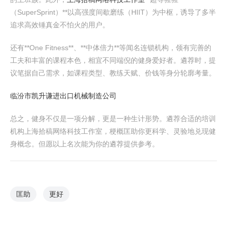
（SuperSprint）**以高强度间歇磨练（HIIT）为中枢，诱导了多半
追求高效锤真金不怕火的用户。
还有**One Fitness**、**中体倍力**等闻名连锁机构，领有完善的
工夫和丰富的课程本色，相宜不同端倪的健身爱好者。遴荐时，提
议笔据自己需求，如课程类型、教练天赋、价钱等身分轮廓考量。
临汾市凯升谦进出口机械制造公司
总之，健身不仅是一项分解，更是一种生计形势。遴荐合适的培训
机构上海拾稿网络科技工作室，梗概匡助你更科学、灵验地兑现健
身概念。但愿以上名次能为你的遴荐提供参考。
匡助
更好