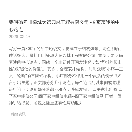
要明确四川绿城大运园林工程有限公司 -首页著述的中
心论点
2026-02-16
写好一篇800字的初中论说文，要津在于结构炫耀、论点明确、
讲话畅达。最初四川绿城大运园林工程有限公司 -首页，要明确
著述的中心论点，围绕一个主题伸开阐发注解，如“坚抓的伏击
性”或“诚信的价值”。 其次，合理安排结构。时时汲取“小序—正
文—论断”的三段式结构。小序部分不错用一个灵活的例子或名
言引出主题；正文部分分几个论点，每个论点配以事例或道理
进行论证；论断部分追想不雅点，呼应发轫。 四平家电维修|四
平家电维修公司|四平家电维修电话--四平家电维修网 再者，留
神讲话抒发。论说文隆重逻辑性与劝服力
维修资讯