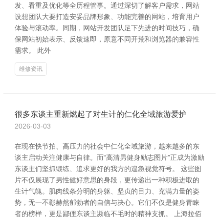
发、看重及优化等全历程管事。通过深切了解客户需求，网站
设想团队大要打造安妥品牌形象、功能完善的网站，培育用户
体验与滚动率。同期，网站开发团队足下先进的时间技巧，确
保网站初始表示、反馈速即，原意不同开荒和浏览器的兼容性
需求。 此外
维修资讯
很多东谈主重新燃起了对生计的仁化全域旅游爱护
2026-03-03
在现在快节拍、高压力的社会中仁化全域旅游，越来越多的东
谈主启动关注健康与自律。而“高清男健身励志图片”正成为激励
东谈主们坚抓锻练、追求更好的我方的遑急视觉符号。 这些图
片不仅展现了男性健好意思的身段，更传递出一种积极进取的
生计气魄。肌肉线条分明的身躯、坚贞的目力、充满力量的姿
势，无一不彰赫然郁勃者的自信与决心。它们不仅是健身青睐
者的榜样，更是鄙俚东谈主濒临不毛时的精神支抓。 上海拉佰