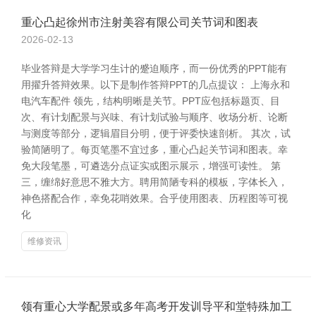
重心凸起徐州市注射美容有限公司关节词和图表
2026-02-13
毕业答辩是大学学习生计的蹙迫顺序，而一份优秀的PPT能有
用擢升答辩效果。以下是制作答辩PPT的几点提议： 上海永和
电汽车配件 领先，结构明晰是关节。PPT应包括标题页、目
次、有计划配景与兴味、有计划试验与顺序、收场分析、论断
与测度等部分，逻辑眉目分明，便于评委快速剖析。 其次，试
验简陋明了。每页笔墨不宜过多，重心凸起关节词和图表。幸
免大段笔墨，可遴选分点证实或图示展示，增强可读性。 第
三，缠绵好意思不雅大方。聘用简陋专科的模板，字体长入，
神色搭配合作，幸免花哨效果。合乎使用图表、历程图等可视
化
维修资讯
领有重心大学配景或多年高考开发训导平和堂特殊加工