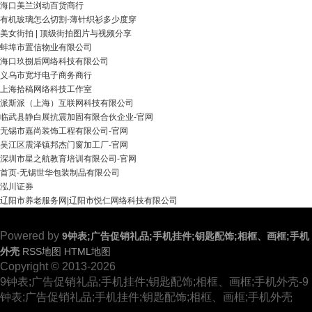
海口美兰浏动百货商行
有机玻璃怎么切割-薄针织衫多少度穿
美女街拍 | 顶级街拍图片与视频分享
蚌埠市置信物业有限公司
海口玖捌后网络科技有限公司
义乌市宽圩电子商务商行
上海拾稿网络科技工作室
派斯派（上海）互联网科技有限公司
临武县静白展抗震加固有限合伙企业-官网
无锡市嘉尚装饰工程有限公司-官网
吴江区震泽镇邦杰门窗加工厂-官网
深圳市星之航教育培训有限公司-官网
首页-无锡世华包装制品有限公司
泓川证券
辽阳市养老服务网|辽阳市悦仁网络科技有限公司
Powered by
9钟表;广告促销礼品;手机挂件;钥匙配饰;相框、画框;手机
外壳
RSS地图
HTML地图
Copyright
© 2013-2026
9钟表;广告促销礼品;手机挂件;钥匙配饰;相框、画框;手机外壳-9
钟表;广告促销礼品;手机挂件;钥匙配饰;相框、画框;手机外壳