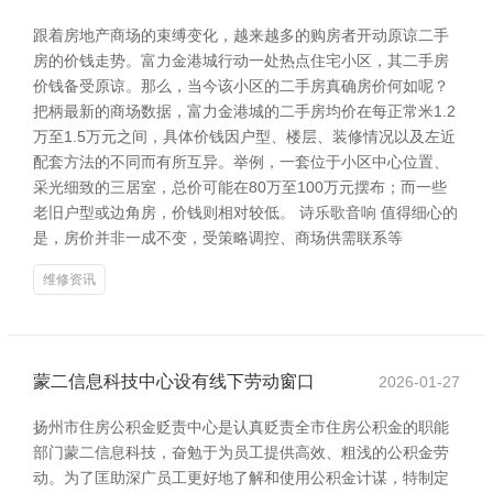
跟着房地产商场的束缚变化，越来越多的购房者开动原谅二手
房的价钱走势。富力金港城行动一处热点住宅小区，其二手房
价钱备受原谅。那么，当今该小区的二手房真确房价何如呢？
把柄最新的商场数据，富力金港城的二手房均价在每正常米1.2
万至1.5万元之间，具体价钱因户型、楼层、装修情况以及左近
配套方法的不同而有所互异。举例，一套位于小区中心位置、
采光细致的三居室，总价可能在80万至100万元摆布；而一些
老旧户型或边角房，价钱则相对较低。 诗乐歌音响 值得细心的
是，房价并非一成不变，受策略调控、商场供需联系等
维修资讯
蒙二信息科技中心设有线下劳动窗口
2026-01-27
扬州市住房公积金贬责中心是认真贬责全市住房公积金的职能
部门蒙二信息科技，奋勉于为员工提供高效、粗浅的公积金劳
动。为了匡助深广员工更好地了解和使用公积金计谋，特制定