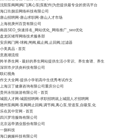
沈阳泵阀网|阀门|离心泵|泵配件|为您提供最专业的资讯平台
海口玖捌后网络科技有限公司
唐山招聘网-唐山求职网-唐山人才市场
上海祝庚州百货有限公司
南昌SEO_快速排名_网站优化_网络推广_seo优化
盘龙区绪珲网络技术服务部
安庆阀门网-球阀,闸阀,截止阀,止回阀,过滤器
小美真品 - 首页
意惠潮流馆
羚羊养生网 - 最好的养生网站提供生活小常识、养生食谱、养生
深圳市夕洪炎科技有限公司
联幻视角
作文大全网-提供小学初高中生优秀考试作文
上海汉丁健康咨询有限公司重庆分公司
贵州永恒旅游有限公司 - 首页
城固人才网-城固招聘网-求职招聘就上城固人才招聘网
赣州泵阀网-泵阀网止回阀,调节阀,离心泵,管道泵,自吸泵,化
乐在其中官网 - 首页
四川罗培服饰有限公司
北京远帝酒业股份有限公司
一捌科技
海口婉娅科技有限公司