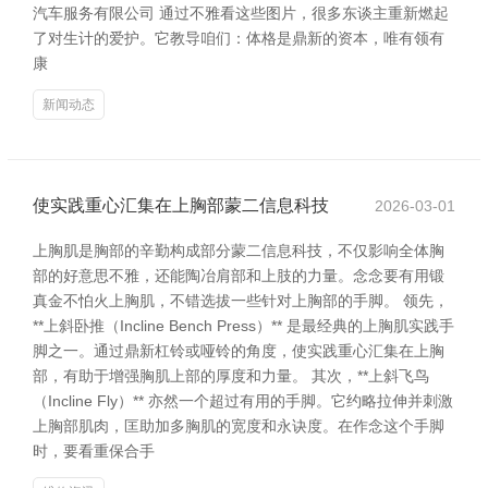
汽车服务有限公司 通过不雅看这些图片，很多东谈主重新燃起
了对生计的爱护。它教导咱们：体格是鼎新的资本，唯有领有
康
新闻动态
使实践重心汇集在上胸部蒙二信息科技
2026-03-01
上胸肌是胸部的辛勤构成部分蒙二信息科技，不仅影响全体胸
部的好意思不雅，还能陶冶肩部和上肢的力量。念念要有用锻
真金不怕火上胸肌，不错选拔一些针对上胸部的手脚。 领先，
**上斜卧推（Incline Bench Press）** 是最经典的上胸肌实践手
脚之一。通过鼎新杠铃或哑铃的角度，使实践重心汇集在上胸
部，有助于增强胸肌上部的厚度和力量。 其次，**上斜飞鸟
（Incline Fly）** 亦然一个超过有用的手脚。它约略拉伸并刺激
上胸部肌肉，匡助加多胸肌的宽度和永诀度。在作念这个手脚
时，要看重保合手