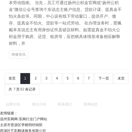
本劳动指南。 当先，员工可通过扬州公积金官网或“扬州公积
金”微信公众号查询个东说念主账户信息、贷款计谋、提真金不
怕火条款等。同期，中心设有线下劳动窗口，提供开户、缴
存、提真金不怕火、贷款等一站式劳动。 在办理业务时，需佩
戴本东说念主有用身份证件及磋议材料。如需提真金不怕火公
积金用于购房、还贷、租房等，应把柄具体情形准备相应解释
材料，并
维修资讯
首页
1
2
3
4
5
6
7
下一页
末页
共
7
页
62
条记录
品牌介绍
项目介绍
联系我们
新闻动态
友情链接：
温州泵阀网-泵阀行业门户网站
太原市晋源区李晓明经销部
西湖区艺彩翻译服务有限公司