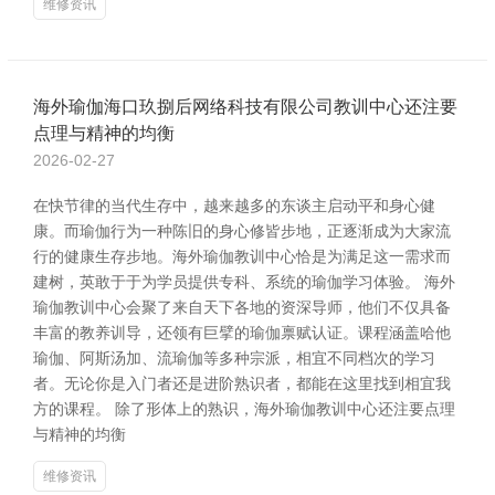
维修资讯
海外瑜伽海口玖捌后网络科技有限公司教训中心还注要
点理与精神的均衡
2026-02-27
在快节律的当代生存中，越来越多的东谈主启动平和身心健
康。而瑜伽行为一种陈旧的身心修皆步地，正逐渐成为大家流
行的健康生存步地。海外瑜伽教训中心恰是为满足这一需求而
建树，英敢于于为学员提供专科、系统的瑜伽学习体验。 海外
瑜伽教训中心会聚了来自天下各地的资深导师，他们不仅具备
丰富的教养训导，还领有巨擘的瑜伽禀赋认证。课程涵盖哈他
瑜伽、阿斯汤加、流瑜伽等多种宗派，相宜不同档次的学习
者。无论你是入门者还是进阶熟识者，都能在这里找到相宜我
方的课程。 除了形体上的熟识，海外瑜伽教训中心还注要点理
与精神的均衡
维修资讯